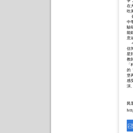
爭
在
吃
臺
中
驗
能
意
今
信
星
教
「
的
堡
感
演
本
民
ht