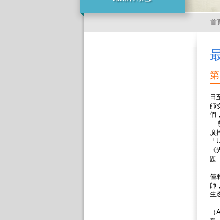
:::
首
第
第
日
師
們
教
廣
「
《
題「
今
僅
師
生
臺
（