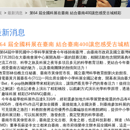
頁
>
最新消息
> 第64 屆全國科展在臺南 結合臺南400讓您感受古城精彩
最新消息
64 屆全國科展在臺南 結合臺南400讓您感受古城
64屆中華民國中小學科學展覽會今年移師南臺灣，由臺南市政府及國立臺灣科學教
至7月28日在大臺南會展中心展開為期一週的競賽活動，相關活動包含開閉幕
交流工作坊、科學之旅及科展之夜等多項且多元的科學教育活動，更結合今年臺南
，感受臺南古城的魅力，以及臺南團隊的熱情與活力！
育部林伯樵主任秘書、臺南市黃偉哲市長、國立臺灣科學教育館劉火欽館長、
播電臺黃月麗臺長今(7/11)一同出席全國中小學科展全國記者會。開幕表演由
U Bet」K-pop熱舞團隊帶來精彩的演出，讓我們看見學子們的青春活力！值
光之解謎》也在記者會上演出了精彩橋段，以戲劇方式演示光學科學原理，透過
趣味科展 精彩(SHINING)臺南」。
年各級學校科展作品達9,316件，經初選參加地方科學展覽會複選的作品有4,
剩405件，僅有4%作品可參加全國賽，最後能進入全國決賽，到臺南參加科展的團
，可見競賽之激烈！科教館會將這些優秀作品彙編放在科教館網站，提供中小學
透過科展活動，可以拓展視野、激發創意，奠定堅實的科學基礎。
南市長黃偉哲表示，臺南是文化古都、美食之都，也是科技新都，輝達（NVI
AMD）董事長蘇姿丰女士都來自臺南，南市府很榮幸主辦本屆全國科展，這是