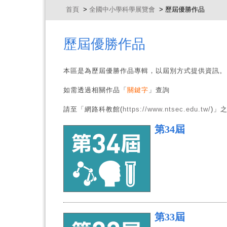
首頁
>
全國中小學科學展覽會
> 歷屆優勝作品
歷屆優勝作品
本區是為歷屆優勝作品專輯，以屆別方式提供資訊。
如需透過相關作品「
關鍵字
」查詢
請至「網路科教館(
https://www.ntsec.edu.tw/
)」
第34屆
第33屆