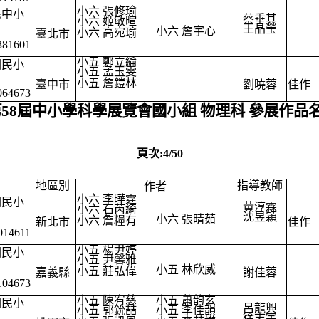
小六 張修瑜
民中小
蔡垂其
小六 姬敏暄
王晶瑩
小六 詹宇心
小六 高宛瑜
臺北市
381601
小五 鄭立綸
國民小
小五 孟玉雯
小五 詹鎧林
臺中市
劉曉蓉
佳作
064673
第58屆中小學科學展覽會國小組 物理科 參展作品
頁次:4/50
地區別
指導教師
作者
小六 李曄霆
國民小
黃淳霖
小六 石芮綺
沈昱穎
小六 張晴茹
小六 詹糧有
新北市
佳作
014611
小五 楊尹婷
國民小
小五 尹馨雅
小五 林欣威
小五 莊弘偉
嘉義縣
謝佳蓉
104673
小五 陳宥慈
小五 蕭韵玄
國民小
呂龍興
小五 郭鈗喆
小五 李佳韻
徐志宇