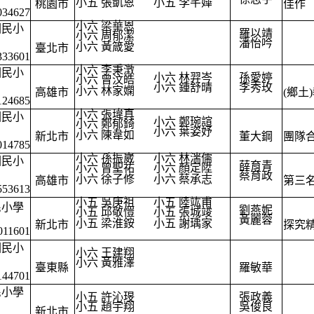
小五 張凱恩
小五 李芊嬅
桃園市
佳作
034627
小六 梁華恩
國民小
羅以靖
小六 周郁潔
潘怡吟
小六 黃箴愛
臺北市
333601
小六 李秉澂
國民小
小六 林羿岑
孫愛婷
小六 曾汶皓
小六 鍾舒晴
李秀玫
小六 林家嫻
高雄市
(鄉土
124685
小六 張瑋真
國民小
小六 鄭琬諠
小六 鄭郁錡
小六 葉姿妤
小六 陳韋如
新北市
董大鋼
團隊
014785
小六 孫振崴
小六 林湍儒
國民小
薛育青
小六 曾聖祐
小六 顏定陞
蔡育政
小六 徐子修
小六 蔡承志
高雄市
第三
553613
小五 吳庚祖
小五 陸竑甫
民小學
劉燕妮
小五 邱敬愷
小五 張城竣
黃麗蓉
小五 梁淮銨
小五 謝瑀家
新北市
探究
011601
國民小
小六 王建翔
小六 黃雅澤
臺東縣
羅敏華
144701
民小學
小五 許沁琝
張政義
小五 趙宇翔
吳俊良
新北市