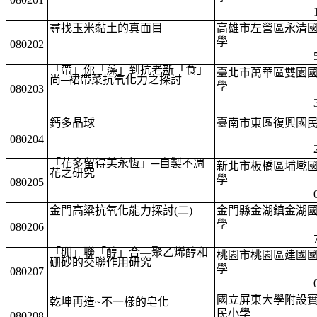
尋找玉米黏土的真面目
高雄市左營區永清
學
080202
「帶」你「藻」到抗老新「食」
臺北市萬華區雙園
尚─裙帶菜抗氧化力之探討
學
080203
鈣多晶球
臺南市東區復興國
080204
「花多留得美永恆」─自製不凋
新北市板橋區埔墘
花之研究
學
080205
金門高粱抗氧化能力探討(二)
金門縣金湖鎮金湖
學
080206
「硼」聯「醇」合—聚乙烯醇和
桃園市桃園區建國
硼砂的交聯作用研究
學
080207
國立屏東大學附設
乾坤再造~不一樣的皂化
民小學
080208