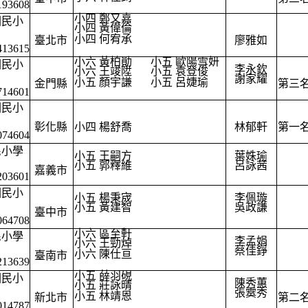
193608
小四 鄭又嘉
國民小
小四 黃偉倫
小四 何宥承
臺北市
廖雅如
413615
小六 黃柏勛
小五 歐陽雪妍
國民小
李永欽
小六 王竣陞
小五 袁登俊
謝家耀
小五 顏宇謙
小五 呂婕瑜
金門縣
第三
714601
國民小
彰化縣
小四 楊舒喬
林郁軒
第一
074604
民小學
小五 王嗣方
葉姝瑜
小五 郭釋維
呂詠茜
嘉義市
203601
國民小
小五 楊秉宬
李佩璇
小五 黃建智
吳政謙
臺中市
064708
小六 區至軒
民小學
李孟娟
小六 王勁焯
蔡佳錚
小六 陳仕亘
臺南市
213639
小五 薛羽硯
國民小
陳秀蕙
小五 莊詠晴
張霙秀
小五 林靖恩
新北市
第二
014787