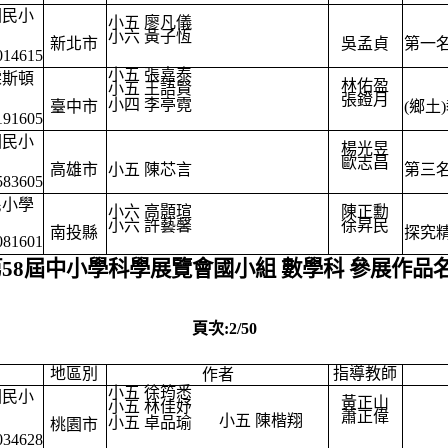
國民小
小五 廖凡儀
小六 黃子恆
新北市
吳孟貞
第一
014615
小五 張嘉泰
霖斯頓
林佑盈
小五 王語賢
張鐙月
小四 李亭霓
臺中市
(鄉土
191605
國民小
楊光昱
歐志昌
高雄市
小五 陳芯言
第三
583605
民小學
小六 高顥瑄
陳正勳
小六 許藝馨
徐昇民
南投縣
探究
081601
第58屆中小學科學展覽會國小組 數學科 參展作品
頁次:2/50
地區別
指導教師
作者
小五 徐筠悉
國民小
黃正山
小五 林佳妤
蕭正偉
小五 陳楷翔
小五 卓品瑜
桃園市
034628