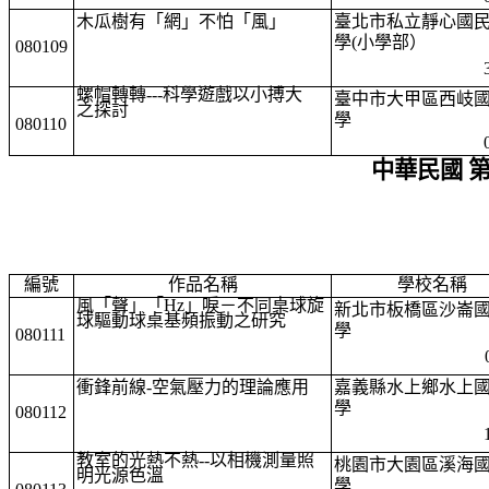
木瓜樹有「網」不怕「風」
臺北市私立靜心國
學(小學部）
080109
螺帽轉轉---科學遊戲以小搏大
臺中市大甲區西岐
之探討
學
080110
中華民國 
編號
作品名稱
學校名稱
風「聲」「Hz」唳－不同桌球旋
新北市板橋區沙崙
球驅動球桌基頻振動之研究
學
080111
衝鋒前線-空氣壓力的理論應用
嘉義縣水上鄉水上
學
080112
教室的光熱不熱--以相機測量照
桃園市大園區溪海
明光源色溫
學