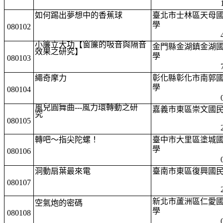
如何踢出夢想中的香蕉球
臺北市士林區天母
學
080102
小簾立大功【窗簾的吸音與隔音
金門縣金湖鎮金湖
效果之研究】
學
080103
繩奇摩力
彰化縣彰化市南郭
學
080104
風兒圓舞曲---風力環轉動之研
嘉義市東區崇文國
究
080105
轉吧～指尖陀螺！
臺中市大里區塗城
學
080106
洞動扇葉最來電
臺南市東區復興國
080107
新北市蘆洲區仁愛
空氣炮的密碼
學
080108