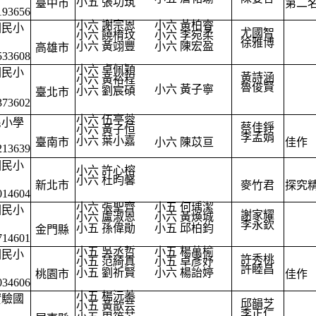
小五 張功筑
臺中市
第二
193656
小六 謝宗恩
小六 黃柏睿
國民小
尤國智
小六 饒棛玟
小六 李宛柔
徐雅博
小六 黃翊豐
小六 陳宏盈
高雄市
533608
小六 卓佩穎
國民小
黃詩涵
小六 黃裕程
魯俊賢
小六 黃子寧
小六 劉宸碩
臺北市
373602
小六 伍亭蓉
民小學
蔡佳錚
小六 黃子恒
李孟娟
小六 葉小嘉
臺南市
小六 陳苡亘
佳作
213639
國民小
小六 許心榕
小六 杜昀馨
新北市
麥竹君
探究
014604
小六 張聖齊
小五 何瑀潔
國民小
謝家耀
小六 盧淑恩
小六 黃煥城
李永欽
小五 孫偉勛
小五 邱柏鈞
金門縣
714601
小五 吳丞哲
小五 楊萬榆
國民小
許秀桃
小五 范綺真
小五 卓彥妤
許睦昌
小五 劉祈賢
小六 楊詒婷
桃園市
佳作
034606
小五 楊沅蓁
實驗國
邱韻芝
小五 黃歆芸
李正仁