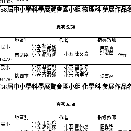
011603
第58屆中小學科學展覽會國小組 物理科 參展作品
頁次:5/50
地區別
指導教師
作者
小五 柯星岑
國民小
周珮真
小五 高翊傑
鄭宏國
小五 陳又豪
小五 顏宥睿
苗栗縣
佳作
054722
小六 林明和
小六 蕭可芸
國民小
小六 王宸安
小六 羅皓天
小六 許彥翎
小六 蕭宇呈
桃園市
張雪燕
034787
第58屆中小學科學展覽會國小組 化學科 參展作品
頁次:6/50
地區別
指導教師
作者
小五 王鈺瑄
國民小
小五 鄭祐丞
陳俊明
小五 盧湘霖
小五 詹祐瑜
陳姿杏