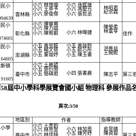
小六 林霈璇
小六 孫鋐晟
國民小
林昭君
小六 王亭予
小六 馮聖元
紀宗霖
小六 廖俊傑
小六 張哲丞
雲林縣
094639
小六 陳睿甫
國民小
陳瑩柔
小六 陳力誠
林富苓
小六 林暐捷
小六 陳宥叡
彰化縣
佳作
074601
小五 黃昱銘
小五 黃詠鈴
國民小
洪進益
小五 楊文慈
小五 歐芯彤
王婉妮
小五 董珈妤
小五 陳玉書
澎湖縣
164605
小六 王晨諺
霖斯頓
小五 鄧价閔
小四 張書晨
小五 簡碩君
臺中市
陳志平
第三
191605
第58屆中小學科學展覽會國小組 物理科 參展作品
頁次:3/50
地區別
指導教師
作者
小六 王彥鈞
民小學
小六 林加恩
俞昱晴
小六 林亮萱
小五 鐘芳妤
陳貞蓉
小六 林佳錡
臺中市
第三