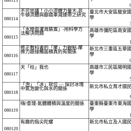
080113
不可思議！小小流體力量大-非
臺北市大安區龍安
牛頓流體與腳踏車減速帶之研究
學
080114
「水煙囪灌溉裝置」-用科學方
高雄市彌陀區南安
法解決問題
學
080115
修正教科書的「摩」力觀點-摩
新北市三重區五華
擦力跟接觸面積真的有關係
學
080116
天「柱」我也
高雄市三民區陽明
學
080117
「泡」「冰」就位 — 探討冰塊
新北市私立育才國
中氣泡變化與水的關係
080118
嗨!查理-氣體體積與溫度的關係
臺東縣臺東市東海
學
080119
有趣的指尖陀螺
新北市私立及人國
080120