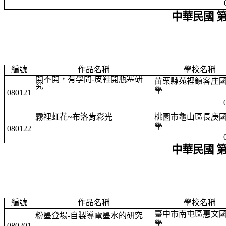
中華民國 
編號
作品名稱
學校名稱
開不開，有學問-皮鞋開瓶塞研
苗栗縣苑裡鎮客庄
究
學
080121
霧裡虹花~布洛肯彩光
桃園市龜山區長庚
學
080122
中華民國 
編號
作品名稱
學校名稱
臺中市南屯區惠文
粉墨登場-自製導電墨水的研究
學
080201