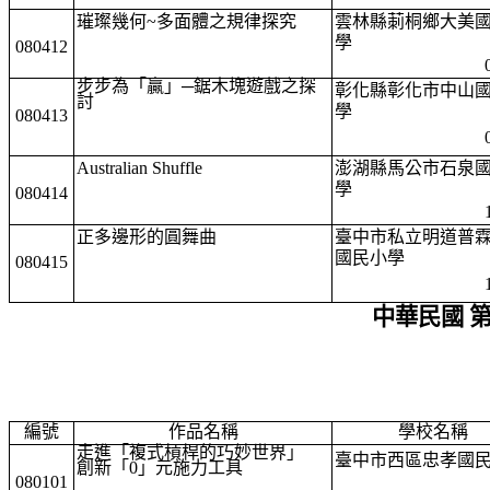
璀璨幾何~多面體之規律探究
雲林縣莿桐鄉大美
學
080412
步步為「贏」─鋸木塊遊戲之探
彰化縣彰化市中山
討
學
080413
Australian Shuffle
澎湖縣馬公市石泉
學
080414
正多邊形的圓舞曲
臺中市私立明道普
國民小學
080415
中華民國 
編號
作品名稱
學校名稱
走進「複式槓桿的巧妙世界」
臺中市西區忠孝國
創新「0」元施力工具
080101