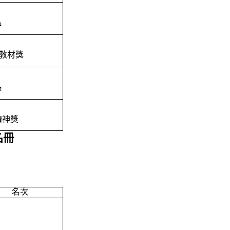
名
)教材獎
名
精神獎
名冊
名次