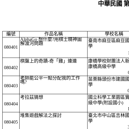
中華民國 
編號
作品名稱
學校名稱
AlphaGo 想什麼?用棋士精神圖
臺南市麻豆區麻豆
解渡河問題
學
080401
棋盤上的奇蹟-奇「雞」連連
康橋學校財團法人
康橋高級中學
080402
老師能公平一點分配我的工作
苗栗縣頭份市建國
嗎?
學
080403
考拉茲猜想
國立科學工業園區
級中學(附設國小)
080404
堆集遊戲解法之探討
臺北市中山區吉林
學
080405