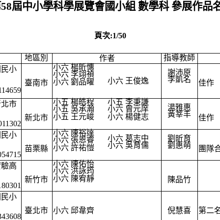
第58屆中小學科學展覽會國小組 數學科 參展作品
頁次:1/50
地區別
指導教師
作者
小六 楊昕憓
國民小
謝沛原
小六 李翊禎
李凱名
小六 王俊逸
小六 劉品曜
臺南市
佳作
114659
小五 楊皓程
小五 李秉謙
新北市
湯雅惠
小五 吳承瀚
小六 曾元庠
黃莘丰
小五 王元峻
小六 楊健志
新北市
佳作
011302
小六 陳裕達
國民小
小六 葛志中
劉昕育
小六 張恩睿
小六 吳育儒
劉惠萌
小六 許祐愷
苗栗縣
團隊
054715
小六 陳佑怡
實驗高
小六 洪詠筠
小六 陳宥靜
新竹市
陳品竹
180301
國民小
臺北市
小六 邱韋齊
倪慧喜
第二
343608