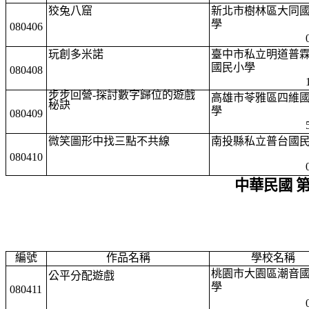
狡兔八窟
新北市樹林區大同
學
080406
玩創多米諾
臺中市私立明道普
國民小學
080408
步步回營-探討數字歸位的遊戲
高雄市苓雅區四維
秘訣
學
080409
微笑圖形中找三點不共線
南投縣私立普台國
080410
中華民國 
編號
作品名稱
學校名稱
桃園市大園區潮音
公平分配遊戲
學
080411