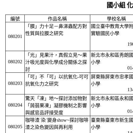
國小組 
編號
作品名稱
學校名稱
「膜」力十足－鼻涕蟲配方對
國立臺中教育大學
性質與拉膜之研究
實驗國民小學
080201
19
「光」見果汁，真假立見～果
新北市永和區秀朗
080202
汁吸光度與化學成分關係之探
小學
01
討
「可」不「可」以抗氧化
-
可可
屏東縣屏東市忠孝
080203
抗氧化力之研究
小學
13
驚天「凍」地～探討添加物對
新北市永和區永和
080204
「蒟蒻果凍」凝膠機制之影響
小學
01
與感官品評接受度
咖啡渣˙染˙變身
show~
探討咖啡
臺東縣臺東市新生
080205
渣之染色變因與再利用
小學
14