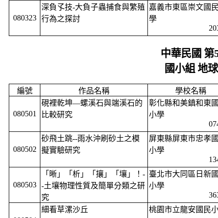
深負孓技
-
大負子蟲捕食與繁殖
嘉義市東區崇文國
080323
行為之探討
學
20
中華民國 第
國小組 地
編號
作品名稱
學校名稱
硯裡乾坤—螺溪石與端溪石的
彰化縣和美鎮和東
080501
比較研究
小學
07
砂飛土跳
--
雨水沖刷砂土之模
屏東縣屏東市忠孝
080502
擬實驗研究
小學
13
「晰」「析」「攘」「壤」！
-
臺北市大同區日新
080503
-
土壤物理性質及簡單分類之研
小學
36
究
細看草漯沙丘
桃園市立龍安國民