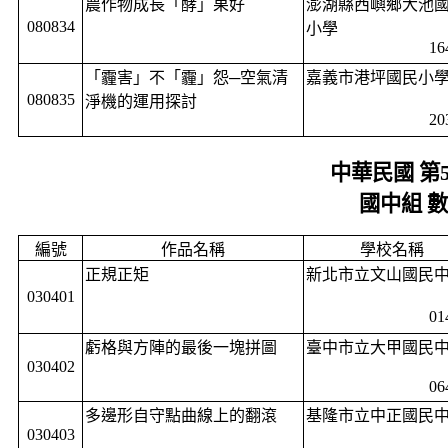
農作物成長「酵」果好
澎湖縣西嶼鄉大池
080834
小學
16
「霾害」不「霾」怨─空氣清
嘉義市港坪國民小
080835
淨機的運用探討
20
中華民國 第
國中組 
編號
作品名稱
學校名稱
正規正矩
新北市立文山國民
030401
01
虧格與方陣的最後一塊拼圖
臺中市立大甲國民
030402
06
多邊形自守點曲線上的翻滾
基隆市立中正國民
030403