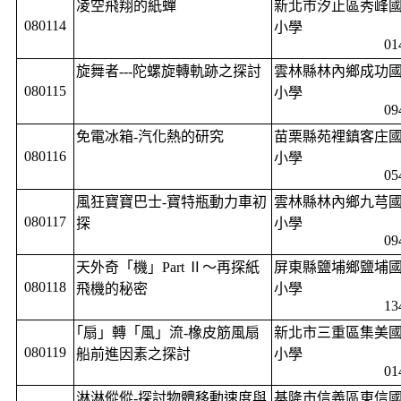
凌空飛翔的紙蟬
新北市汐止區秀峰
080114
小學
01
旋舞者
---
陀螺旋轉軌跡之探討
雲林縣林內鄉成功
080115
小學
09
免電冰箱
-
汽化熱的研究
苗栗縣苑裡鎮客庄
080116
小學
05
風狂寶寶巴士
-
寶特瓶動力車初
雲林縣林內鄉九芎
080117
探
小學
09
天外奇「機」
Part
Ⅱ～再探紙
屏東縣鹽埔鄉鹽埔
080118
飛機的秘密
小學
13
｢扇」轉「風」流
-
橡皮筋風扇
新北市三重區集美
080119
船前進因素之探討
小學
01
淋淋傱傱
-
探討物體移動速度與
基隆市信義區東信