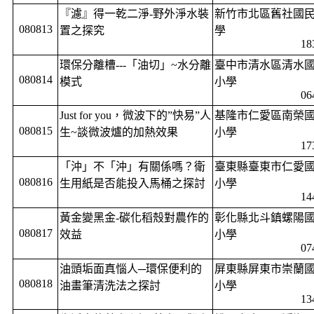
『濾』得一乾二淨
-
野外淨水裝
新竹市北區舊社國
080813
置之探究
學
18
環保分離槽
---
「油切」
~
水分離
臺中市清水區清水
080814
模式
小學
06
Just for you
，微波下的”快易”人
基隆市仁愛區南榮
080815
生
~
談微波爐的加熱效果
小學
17
「沖」不「沖」有關係嗎？衛
臺東縣臺東市仁愛
080816
生用紙是否能投入馬桶之探討
小學
14
黃金變黑金
-
碳化稻殼對農作的
彰化縣北斗鎮螺陽
080817
效益
小學
07
油頭垢面真惱人─環保便利的
屏東縣屏東市崇蘭
080818
油畫筆清洗法之探討
小學
13