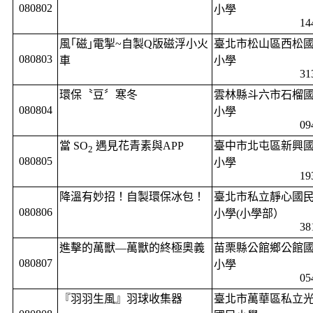
080802
小學
14
風｢磁｣電掣
~
自製
Q
版磁浮小火
臺北市松山區西松
080803
車
小學
31
環保〝豆〞寒冬
雲林縣斗六市石榴
080804
小學
09
當
SO
遇見花青素與
APP
臺中市北屯區新興
2
080805
小學
19
降溫有妙招！自製環保冰包！
臺北市私立靜心國
080806
小學
(
小學部）
38
進擊的萬獸—萬獸的終極奧義
苗栗縣公館鄉公館
080807
小學
05
『羽羽生風』羽球收集器
臺北市萬華區私立