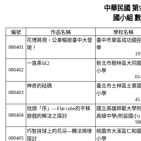
中華民國 第
國小組 
編號
作品名稱
學校名稱
花博將現，公車暢遊臺中大發
臺中市東區成功國
080401
現！
學
19
一直乘以
2
新北市樹林區大同
080402
小學
01
神奇的砝碼
臺北市士林區士東
080403
小學
41
找頭「序」—
Flat cube
的平移
國立高雄師範大學
080404
遊戲的解法之探討
高級中學
(
附設國小
)
58
巧智拼球上的花朵
---
轉法規律
桃園市大溪區仁和
080405
探討
小學