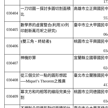
17
一刀切圓－探討多圓切割面積
高雄市立正興國民
030404
比
55
數學界的虛實整合
(
利用
3D
列
臺中市立大甲國民
030405
印創新萬花呎之研究
)
06
§雙三角‧終結者§
桃園市立平興國民
030406
03
神機妙算
宜蘭縣立國華國民
030407
02
從三個交於一點的圓形想起
臺北市立蘭雅國民
030408
──
Miquel
’
s Theorem
之推廣
41
冪次方和均相等的線段完美分
桃園市立同德國民
030409
割
03