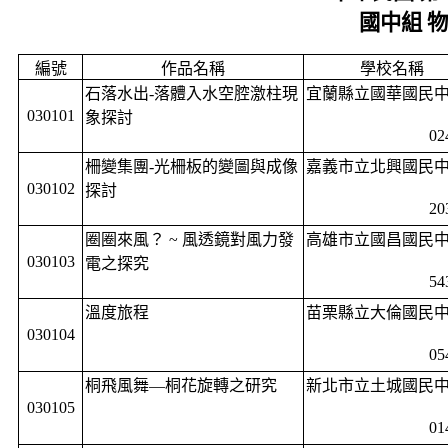
國中組 
編號
作品名稱
學校名稱
石落水出
-
落體入水空腔激柱現
宜蘭縣立國華國民
030101
象探討
02
柵變集團
-
光柵板的變圖與成像
嘉義市立北興國民
030102
探討
20
圈圈來風？
~
風透鏡對風力發
高雄市立國昌國民
030103
電之探究
54
溫度旅程
苗栗縣立大倫國民
030104
05
桐飛風舞—桐花旋轉之研究
新北市立土城國民
030105
01