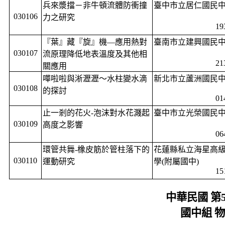
兵來漿擋－非牛頓流體防衝撞
臺中市立居仁國民
030106
力之研究
19
『葉』藏『旋』機—應用熱對
臺南市立建興國民
030107
流原理降低地表溫度及其他相
21
關應用
嘩啦啦與淅瀝瀝～水柱變水滴
新北市立蘆洲國民
030108
的探討
01
止一剎的花火
-
泡沫對水花濺起
臺中市立光榮國民
030109
高度之影響
06
環管共舞
-
橡皮筋於管柱落下的
花蓮縣私立海星高
030110
運動研究
學
(
附屬國中
)
15
中華民國 第
國中組 