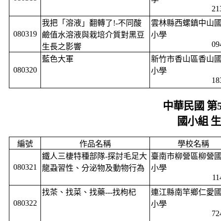
21
我把「溶液」翻轉了
!-
不同酸
雲林縣西螺鎮中山
080319
鹼值水溶液與栽培介質對黑豆
小學
09
生長之影響
藍色大軍
新竹市香山區香山
080320
小學
18
中華民國 第
國小組 
編號
作品名稱
學校名稱
鐵人三棲特種部隊
-
探討毛足大
臺南市柳營區柳營
080321
龍蝨習性、分泌物及動物行為
小學
11
找茶、找菜、找藥
---
找枸杞
連江縣南竿鄉仁愛
080322
小學
72