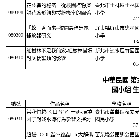
花朵裡的秘密—從校園植物探
臺北市士林區士林
080308
討花蕊形態與授粉機率的關係
小學
41
「蚊」香而來
~
校園最佳無電
屏東縣屏東市忠孝
080309
捕蚊器研究
小學
13
紅樹林不是我的家
-
紅樹林變遷
新北市淡水區竹圍
080310
對底棲蟹類的影響
小學
01
中華民國 第
國小組 
編號
作品名稱
學校名稱
當我們蜷
(
ㄑㄩㄢˊ
)
在一起
-
環境
臺北市萬華區私立
080311
因子對淡水螺行為影響之探討
國民小學
37
超級
COOL
蟲～瓢蟲
Life
大解碼
苗栗縣公館鄉公館