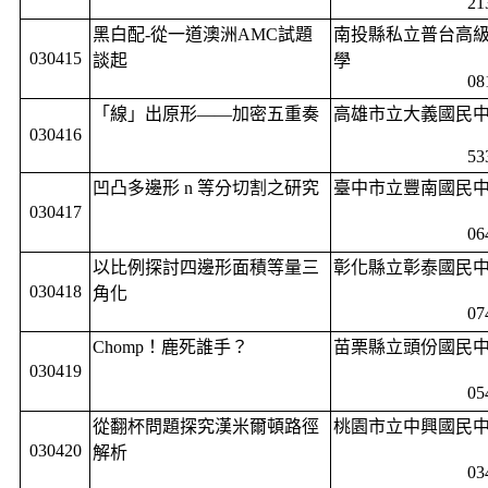
21
黑白配
-
從一道澳洲
AMC
試題
南投縣私立普台高
030415
談起
學
08
「線」出原形——加密五重奏
高雄市立大義國民
030416
53
凹凸多邊形
n
等分切割之研究
臺中市立豐南國民
030417
06
以比例探討四邊形面積等量三
彰化縣立彰泰國民
030418
角化
07
Chomp
！鹿死誰手？
苗栗縣立頭份國民
030419
05
從翻杯問題探究漢米爾頓路徑
桃園市立中興國民
030420
解析
03