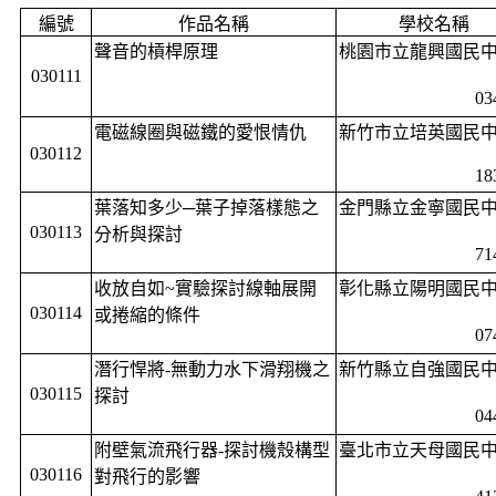
編號
作品名稱
學校名稱
聲音的槓桿原理
桃園市立龍興國民
030111
03
電磁線圈與磁鐵的愛恨情仇
新竹市立培英國民
030112
18
葉落知多少─葉子掉落樣態之
金門縣立金寧國民
030113
分析與探討
71
收放自如
~
實驗探討線軸展開
彰化縣立陽明國民
030114
或捲縮的條件
07
潛行悍將
-
無動力水下滑翔機之
新竹縣立自強國民
030115
探討
04
附壁氣流飛行器
-
探討機殼構型
臺北市立天母國民
030116
對飛行的影響