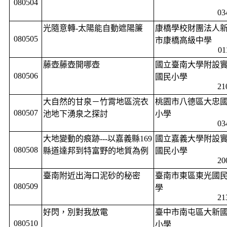
080504
03
光隨意轉
-
太陽能自動遮陽簾
康橋學校財團法人
080505
市康橋高級中學
01
藤壺藤壺開哪壺
國立臺南大學附設
080506
國民小學
21
大自然的甘泉－竹霄地區浣衣
桃園市八德區大忠
080507
池地下湧泉之探討
小學
03
大地變動的痕跡
---
以嘉義縣
169
國立嘉義大學附設
080508
縣道達邦到特富野的地質為例
國民小學
20
臺南附近出海口泥砂的秘密
臺南市東區東光國
080509
學
21
好閃，別對我放電
臺中市南屯區大新
080510
小學