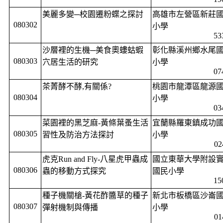
美麗多變─校園遷粉蝶之探討
高雄市左營區新莊
080302
小學
53
沙層裡的生機─美食奧螻蛄蝦
彰化縣溪州鄉水尾
080303
穴居生活的研究
小學
07
茶菁酵不酵
,
有關係
?
桃園市龍潭區龍源
080304
小學
03
菜園裡的黑芝麻
-
黃條葉蚤生活
宜蘭縣羅東鎮成功
080305
習性及防治方法探討
小學
02
虎克
Run and Fly-
八星虎甲蟲成
國立東華大學附設
080306
蟲的移動方式探究
國民小學
15
種子機關槍
-
黃花酢醬草的種子
新北市板橋區沙崙
080307
彈射機制與傳播
小學
01