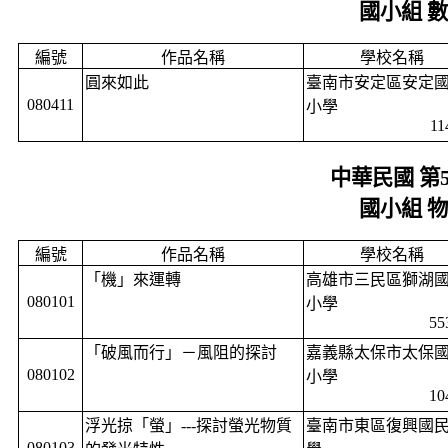
國小組 
編號
作品名稱
學校名稱
圓來如此
臺南市安定區安定
080411
小學
11
中華民國 第
國小組 
編號
作品名稱
學校名稱
「機」來運轉
高雄市三民區獅湖
080101
小學
55
「破風而行」－風阻的探討
嘉義縣太保市太保
080102
小學
10
浮光掠「螢」
---
探討螢光物質
臺南市東區復興國
080103