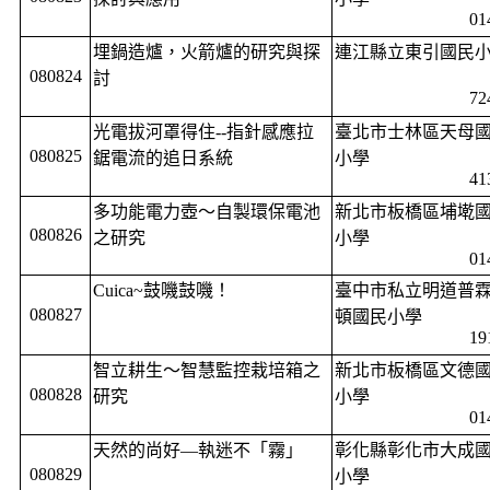
01
埋鍋造爐，火箭爐的研究與探
連江縣立東引國民
080824
討
72
光電拔河罩得住
--
指針感應拉
臺北市士林區天母
080825
鋸電流的追日系統
小學
41
多功能電力壺～自製環保電池
新北市板橋區埔墘
080826
之研究
小學
01
Cuica~
鼓嘰鼓嘰！
臺中市私立明道普
080827
頓國民小學
19
智立耕生～智慧監控栽培箱之
新北市板橋區文德
080828
研究
小學
01
天然的尚好—執迷不「霧」
彰化縣彰化市大成
080829
小學