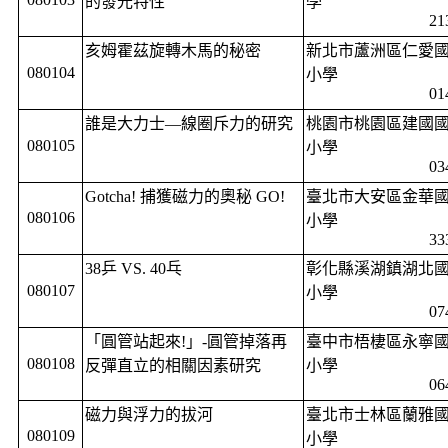
的發光特性
學
21
亥姆霍茲旋轉木馬的秘密
新北市蘆洲區仁愛
080104
小學
01
誰是大力士—線圈斥力的研究
桃園市桃園區建國
080105
小學
03
Gotcha!
捕獲磁力的奧秘
GO!
臺北市大安區金華
080106
小學
33
38
乒
VS. 40
乓
彰化縣溪湖鎮湖北
080107
小學
07
「圓管站起來
!
」
-
圓管掉落再
臺中市梧棲區永寧
080108
反彈直立的相關因素研究
小學
06
磁力與浮力的拔河
臺北市士林區蘭雅
080109
小學