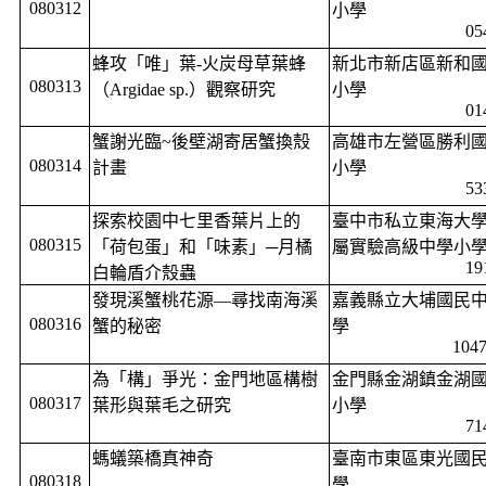
080312
小學
05
蜂攻「唯」葉
-
火炭母草葉蜂
新北市新店區新和
080313
（
Argidae sp.
）觀察研究
小學
01
蟹謝光臨
~
後壁湖寄居蟹換殼
高雄市左營區勝利
080314
計畫
小學
53
探索校園中七里香葉片上的
臺中市私立東海大
080315
「荷包蛋」和「味素」─月橘
屬實驗高級中學小
19
白輪盾介殼蟲
發現溪蟹桃花源—尋找南海溪
嘉義縣立大埔國民
080316
蟹的秘密
學
104
為「構」爭光：金門地區構樹
金門縣金湖鎮金湖
080317
葉形與葉毛之研究
小學
71
螞蟻築橋真神奇
臺南市東區東光國
080318
學