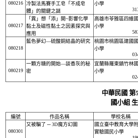
080216
冷製法馬賽手工皂「不成皂
小學
31
體」的關鍵之謎
「異」想「添」開
~
影響化學
高雄市苓雅區四維
080217
黏土及磁性黏土之因素探究與
小學
58
應用
藍色夢幻—硫酸銅結晶的研究
桃園市桃園區建國
080218
小學
03
一顆方糖的開始—談香灰的秘
宜蘭縣羅東鎮竹林
080219
密
小學
02
中華民國 第
國小組 
編號
作品名稱
學校名稱
又被騙了 ─
3D
魔方幻圖
國立臺中教育大學
080301
實驗國民小學
19