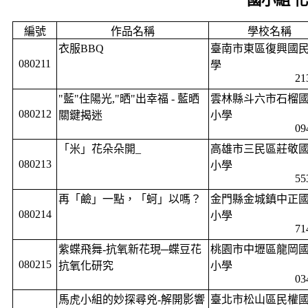
國小組 
編號
作品名稱
學校名稱
衣服
BBQ
臺南市東區復興國
080211
學
21
"
藍
"
住陽光
,"
晒
"
出幸福
-
藍晒
雲林縣斗六市石榴
080212
關鍵揭迷
小學
09
「米」花朵朵開
_
高雄市三民區莊敬
080213
小學
55
再「鹼」一點，「蚵」以嗎？
金門縣金城鎮中正
080214
小學
71
紫蝶飛舞
-
抗氧新花現─蝶豆花
桃園市中壢區龍岡
080215
抗氧化研究
小學
03
馬虎小組的妙探尋兇
-
解開影響
臺北市松山區民權