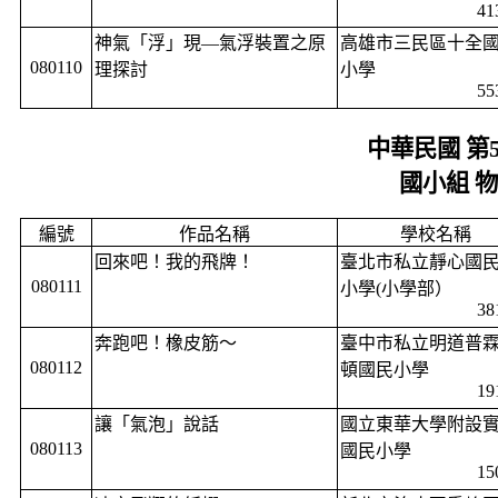
41
神氣「浮」現—氣浮裝置之原
高雄市三民區十全
080110
理探討
小學
55
中華民國 第
國小組 
編號
作品名稱
學校名稱
回來吧！我的飛牌！
臺北市私立靜心國
080111
小學
(
小學部）
38
奔跑吧！橡皮筋〜
臺中市私立明道普
080112
頓國民小學
19
讓「氣泡」說話
國立東華大學附設
080113
國民小學
15