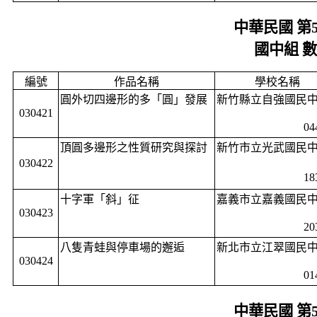
中華民國 第
國中組 
編號
作品名稱
學校名稱
圓外切四邊形的多「圓」發展
新竹縣立自強國民
030421
04
頂圓多邊形之性質研究與探討
新竹市立光武國民
030422
18
十字軍「斜」征
嘉義市立嘉義國民
030423
20
八隻青蛙與停車場的邂逅
新北市立江翠國民
030424
01
中華民國 第