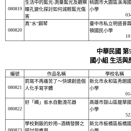
生活中的藍光
-
測量藍光及觀察
桃園市大園區溪海
080819
瞳孔變化探討如何減輕藍光傷
小學
03
害
真
"
水
"
鋼琴
臺中市私立明道普
080820
頓國民小學
19
中華民國 第
國小組 生活與
編號
作品名稱
學校名稱
罰寫不再痛苦了～快速創造個
新北市永和區秀朗
080821
人化手寫字體
小學
01
好「繩」省水自動澆花器
高雄市鼓山區龍華
080822
小學
52
學校剩飯的妙用─酒精發酵之
新北市板橋區板橋
080823
探討與應用
小學