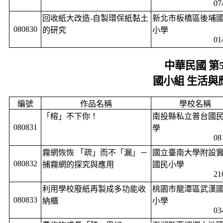
07
回收紙大改造
-
自製環保紙黏土
新北市板橋區後埔
080830
的研究
小學
01
中華民國 第
國小組 生活與
編號
作品名稱
學校名稱
「榕」不下你！
南投縣私立普台國
080831
學
08
霧網恢恢 「疏」而不「漏」－
國立臺南大學附設
080832
捕霧網的探究與應用
國民小學
21
利用學校廢紙再製成多功能收
桃園市龍潭區武漢
080833
納櫃
小學
03