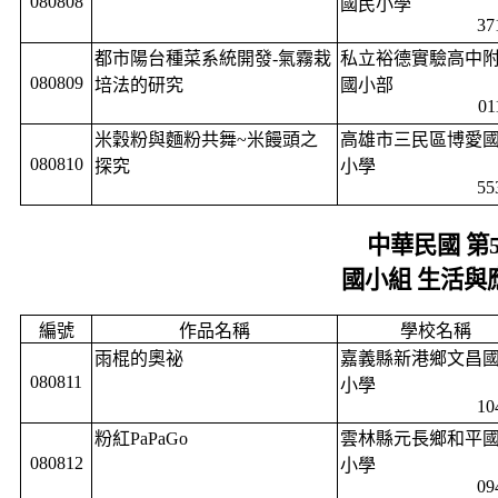
080808
國民小學
37
都市陽台種菜系統開發
-
氣霧栽
私立裕德實驗高中
080809
培法的研究
國小部
01
米穀粉與麵粉共舞
~
米饅頭之
高雄市三民區博愛
080810
探究
小學
55
中華民國 第
國小組 生活與
編號
作品名稱
學校名稱
雨棍的奧祕
嘉義縣新港鄉文昌
080811
小學
10
粉紅
PaPaGo
雲林縣元長鄉和平
080812
小學
09