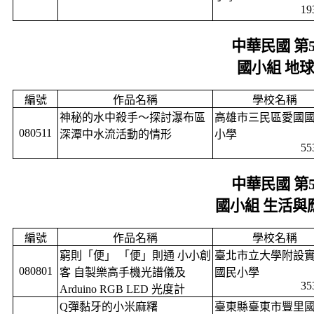
19
中華民國 第
國小組 地
編號
作品名稱
學校名稱
神秘的水中殺手～探討瀑布區
高雄市三民區愛國
080511
深潭中水流活動的情形
小學
55
中華民國 第
國小組 生活與
編號
作品名稱
學校名稱
窮則「便」 「便」則通 小小創
臺北市立大學附設
080801
客 自製樂高手機光譜儀及
國民小學
35
Arduino RGB LED
光度計
Q
彈黏牙的小米麻糬
臺東縣臺東市豐里