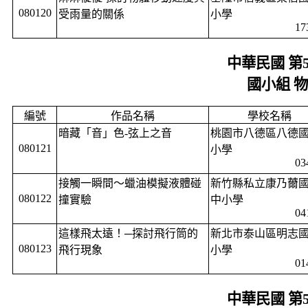
080120
受雨量的關係
小學
17
中華民國 第
國小組 
編號
作品名稱
學校名稱
暗藏「音」色
-
弦上之音
桃園市八德區八德
080121
小學
03
接觸一瞬間〜蠟油模擬液體碰
新竹縣私立康乃薾
080122
撞實驗
中小學
04
這樣飛太遠！─探討飛行筒的
新北市泰山區明志
080123
飛行現象
小學
01
中華民國 第