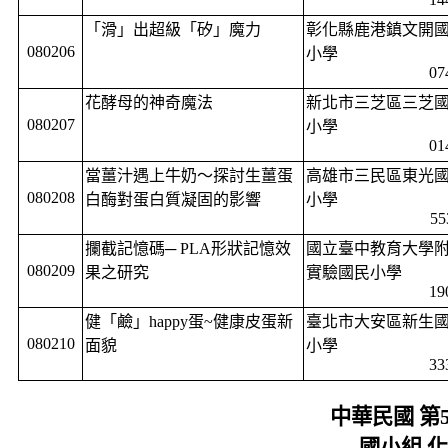
「滑」出超級「矽」魔力
彰化縣鹿港鎮文開
080206
小學
07
花酵母的神奇魔法
新北市三芝區三芝
080207
小學
01
當薑汁遇上牛奶～探討生薑蛋
高雄市三民區東光
080208
白酶對蛋白質凝固的影響
小學
55
攔截記憶碼─
PLA
形狀記憶效
國立臺中教育大學
080209
果之研究
實驗國民小學
19
健「鹼」
happy
蛋
~
健康皮蛋新
臺北市大安區新生
080210
面貌
小學
33
中華民國 第