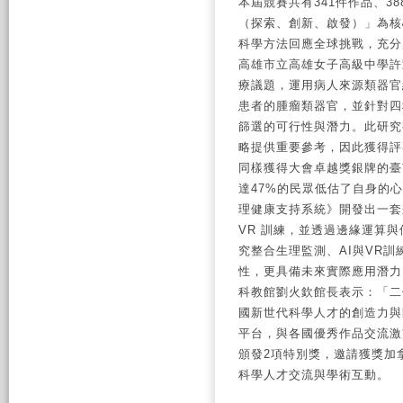
本屆競賽共有341件作品、388位
（探索、創新、啟發）」為核
科學方法回應全球挑戰，充分
高雄市立高雄女子高級中學許
療議題，運用病人來源類器官
患者的腫瘤類器官，並針對四
篩選的可行性與潛力。此研究
略提供重要參考，因此獲得評
同樣獲得大會卓越獎銀牌的臺
達47%的民眾低估了自身的心
理健康支持系統》開發出一套
VR 訓練，並透過邊緣運算
究整合生理監測、AI與VR
性，更具備未來實際應用潛力
科教館劉火欽館長表示：「二
國新世代科學人才的創造力與
平台，與各國優秀作品交流激
頒發2項特別獎，邀請獲獎加
科學人才交流與學術互動。