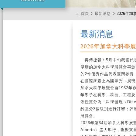
:::
首頁
>
最新消息
> 2026年
最新消息
2026年加拿大科學
再傳捷報！5月中旬我國代表
舉辦的加拿大科學展覽會再創
的2件優秀作品代表臺灣參賽
在國際舞臺上為國爭光，展現
加拿大科學展覽會自1962
年學子在科學、科技、工程及
依性質分為「科學發現（Disc
齡區分3個級別進行評審；評
展覽會。
2026年第64屆加拿大科學展覽
Alberta）盛大舉行，匯