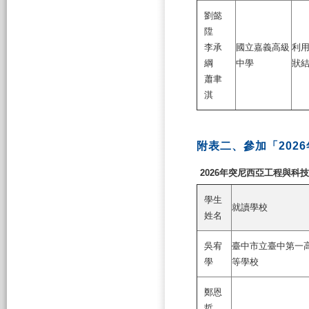
劉懿
陞
李承
國立嘉義高級
利用
綱
中學
狀
蕭聿
淇
附表二、參加「202
2026年突尼西亞工程與科技節 (
學生
就讀學校
姓名
吳宥
臺中市立臺中第一
學
等學校
鄭恩
哲