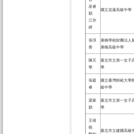
巫睿
國立花蓮高級中學
穎
江亦
緯
張淳
康橋學校財團法人
善
康橋高級中學
陳芃
臺北市立第一女子
華
學
張庭
國立臺灣師範大學
睿
級中學
梁家
臺北市立第一女子
穎
學
王靖
硯
臺北市立建國高級