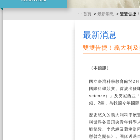
:::
首頁
>
最新消息
> 雙雙告捷
最新消息
雙雙告捷！義大利及
（本館訊）
國立臺灣科學教育館於2月
國際科學競賽。首波出征即傳捷
scienze）」及突尼西亞
銀、2銅，為我國今年國
歷史悠久的義大利科學展覽
與世界各國頂尖青年科學
劉懿陞、李承綱及蕭聿淇同
懸臂之關係》。團隊透過自