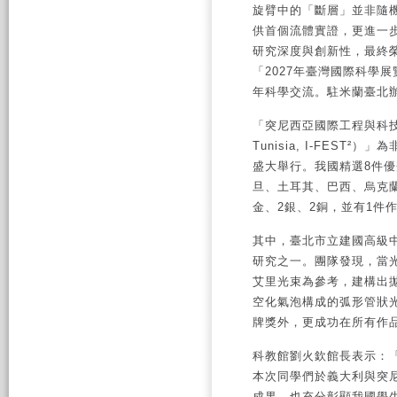
旋臂中的「斷層」並非隨
供首個流體實證，更進一
研究深度與創新性，最終
「2027年臺灣國際科學
年科學交流。駐米蘭臺北
「突尼西亞國際工程與科技節（Intern
Tunisia, I-FES
盛大舉行。我國精選8件
旦、土耳其、巴西、烏克蘭
金、2銀、2銅，並有1件作
其中，臺北市立建國高級
研究之一。團隊發現，當
艾里光束為參考，建構出
空化氣泡構成的弧形管狀
牌獎外，更成功在所有作品
科教館劉火欽館長表示：「
本次同學們於義大利與突
成果，也充分彰顯我國學