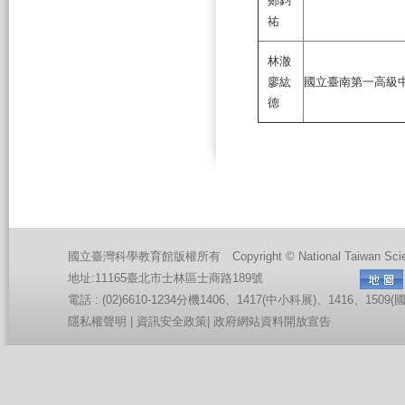
鄭鈞
祐
林澈
廖紘
國立臺南第一高級
德
國立臺灣科學教育館版權所有 Copyright © National Taiwan Science Edu
地址:11165臺北市士林區士商路189號
電話 : (02)6610-1234分機1406、1417(中小科展)、1416、150
隱私權聲明
|
資訊安全政策
|
政府網站資料開放宣告